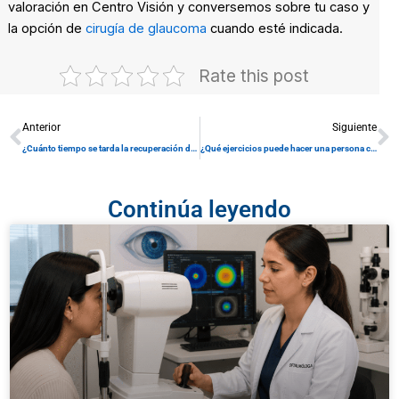
valoración en Centro Visión y conversemos sobre tu caso y
la opción de
cirugía de glaucoma
cuando esté indicada.
Rate this post
Prev
N
Anterior
Siguiente
¿Cuánto tiempo se tarda la recuperación de cirugía de estrabismo?
¿Qué ejercicios puede hacer una persona con glaucoma? Guía práctica (segura y útil)
Continúa leyendo