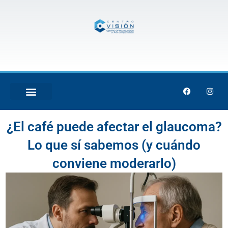
Skip
to
content
F
I
a
n
c
s
e
t
b
a
¿El café puede afectar el glaucoma?
o
g
o
r
k
a
Lo que sí sabemos (y cuándo
m
conviene moderarlo)