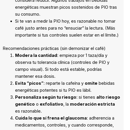
considera reducir. Algunos trabajos en bebidas
energéticas muestran picos sostenidos de PIO tras
su consumo.
Si te van a medir la PIO hoy, es razonable no tomar
café justo antes para no “ensuciar” la lectura. (Más
importante si tus controles suelen estar en el límite.)
Recomendaciones prácticas (sin demonizar el café)
Modera la cantidad
: empieza por 1 taza/día y
observa tu tolerancia clínica (controles de PIO y
campo visual). Si todo está estable, podrías
mantener esa dosis.
Evita “picos”
: reparte la cafeína y
omite
bebidas
energéticas potentes si tu PIO es lábil.
Personaliza según tu riesgo
: si tienes
alto riesgo
genético
o
exfoliativo
, la
moderación estricta
es razonable.
Cuida lo que sí frena el glaucoma
: adherencia a
medicamentos, controles, y cuando corresponde,