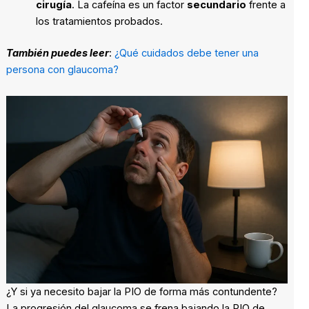
cirugía
. La cafeína es un factor
secundario
frente a
los tratamientos probados.
También puedes leer
:
¿Qué cuidados debe tener una
persona con glaucoma?
¿Y si ya necesito bajar la PIO de forma más contundente?
La progresión del glaucoma se frena bajando la PIO de