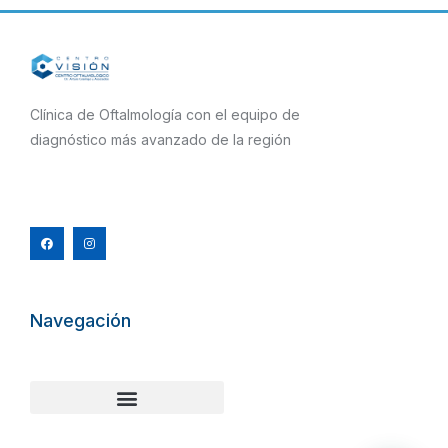
Clínica de Oftalmología con el equipo de
diagnóstico más avanzado de la región
F
I
a
n
c
s
e
t
b
a
o
g
o
r
k
a
m
Navegación