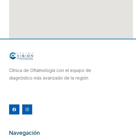
Clínica de Oftalmología con el equipo de
diagnóstico más avanzado de la región
F
I
a
n
c
s
e
t
b
a
o
g
o
r
k
a
m
Navegación