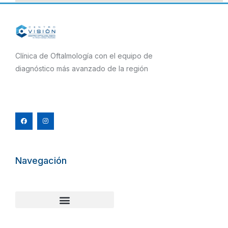
Clínica de Oftalmología con el equipo de
diagnóstico más avanzado de la región
F
I
a
n
c
s
e
t
b
a
o
g
o
r
k
a
m
Navegación