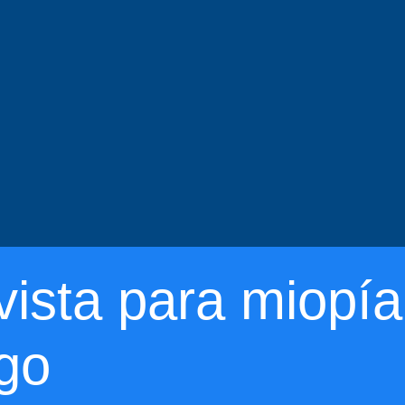
vista para miopí
go