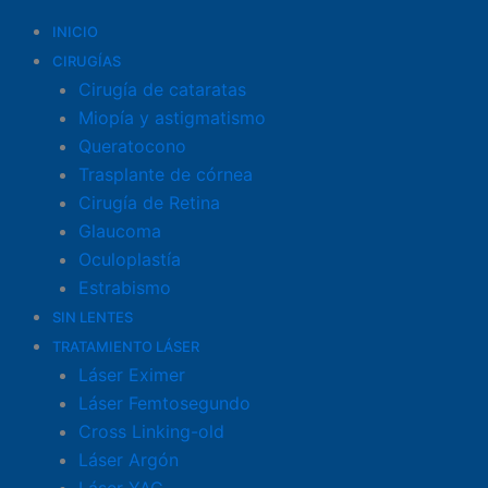
INICIO
CIRUGÍAS
Cirugía de cataratas
Miopía y astigmatismo
Queratocono
Trasplante de córnea
Cirugía de Retina
Glaucoma
Oculoplastía
Estrabismo
SIN LENTES
TRATAMIENTO LÁSER
Láser Eximer
Láser Femtosegundo
Cross Linking-old
Láser Argón
Láser YAG