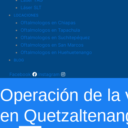
Láser SLT
LOCACIONES
Oftalmologos en Chiapas
Oftalmologos en Tapachula
Oftalmologos en Suchitepéquez
Oftalmologos en San Marcos
Oftalmologos en Huehuetenango
BLOG
Facebook
Instagram
Operación de la 
en Quetzaltenan