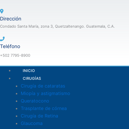
Skip
to
content
Dirección
Condado Santa María, zona 3, Quetzaltenango. Guatemala, C.A.
Teléfono
+502 7795-8900
INICIO
CIRUGÍAS
Cirugía de cataratas
Miopía y astigmatismo
Queratocono
Trasplante de córnea
Cirugía de Retina
Glaucoma