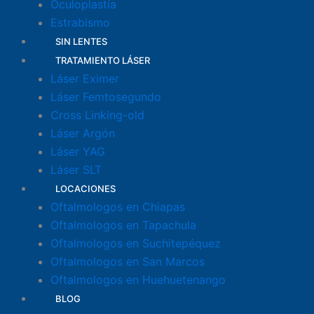
Oculoplastía
Estrabismo
SIN LENTES
TRATAMIENTO LÁSER
Láser Eximer
Láser Femtosegundo
Cross Linking-old
Láser Argón
Láser YAG
Láser SLT
LOCACIONES
Oftalmologos en Chiapas
Oftalmologos en Tapachula
Oftalmologos en Suchitepéquez
Oftalmologos en San Marcos
Oftalmologos en Huehuetenango
BLOG