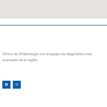
Clínica de Oftalmología con el equipo de diagnóstico más
avanzado de la región
F
I
a
n
c
s
e
t
b
a
o
g
o
r
k
a
m