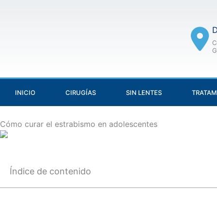
Skip
to
D
content
C
G
INICIO
CIRUGÍAS
SIN LENTES
TRATAM
Cómo curar el estrabismo en adolescentes
Índice de contenido