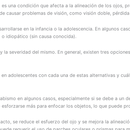
 es una condición que afecta a la alineación de los ojos,
uede causar problemas de visión, como visión doble, pérdid
arrollarse en la infancia o la adolescencia. En algunos c
 o idiopático (sin causa conocida).
y la severidad del mismo. En general, existen tres opciones:
 en adolescentes con cada una de estas alternativas y cuál
rabismo en algunos casos, especialmente si se debe a un de
 esforzarse más para enfocar los objetos, lo que puede pr
tacto, se reduce el esfuerzo del ojo y se mejora la alineac
uede requerir el uso de parches oculares o prismas para mej