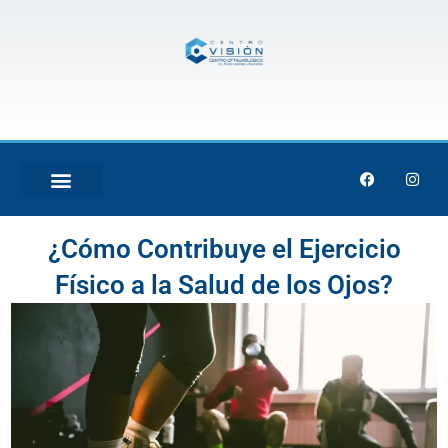
Skip
to
content
F
I
a
n
c
s
e
t
b
a
¿Cómo Contribuye el Ejercicio
o
g
o
r
k
a
Físico a la Salud de los Ojos?
m