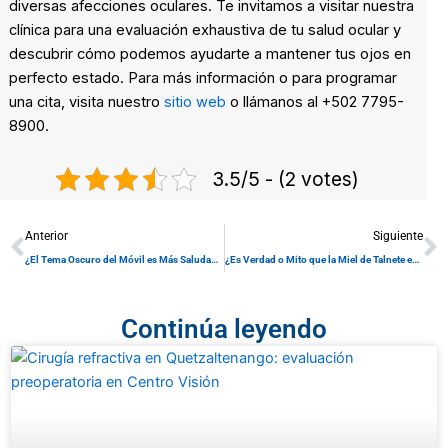
diversas afecciones oculares. Te invitamos a visitar nuestra
clínica para una evaluación exhaustiva de tu salud ocular y
descubrir cómo podemos ayudarte a mantener tus ojos en
perfecto estado. Para más información o para programar
una cita, visita nuestro
sitio web
o llámanos al +502 7795-
8900.
3.5/5 - (2 votes)
Prev
N
Anterior
Siguiente
¿El Tema Oscuro del Móvil es Más Saludable para los Ojos?
¿Es Verdad o Mito que la Miel de Talnete es Buena para la Vista?
Continúa leyendo