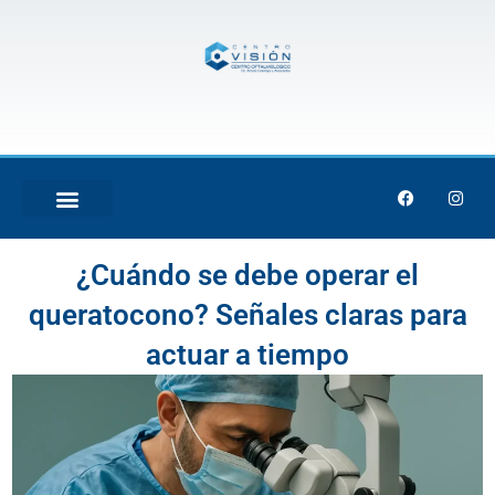
Skip
to
content
F
I
a
n
c
s
e
t
b
a
¿Cuándo se debe operar el
o
g
o
r
k
a
queratocono? Señales claras para
m
actuar a tiempo