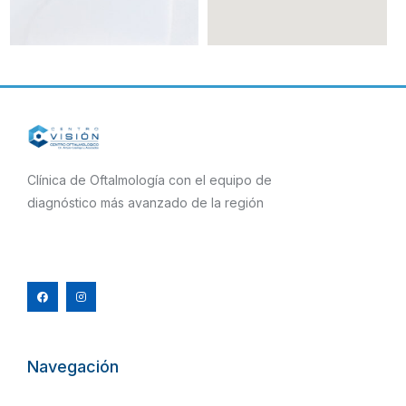
Clínica de Oftalmología con el equipo de
diagnóstico más avanzado de la región
F
I
a
n
c
s
e
t
b
a
o
g
o
r
k
a
m
Navegación