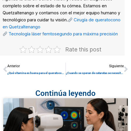
completo sobre el estado de tu córnea. Estamos en
Quetzaltenango y contamos con el mejor equipo humano y
tecnológico para cuidar tu visión.
Cirugía de queratocono
en Quetzaltenango
Tecnología láser femtosegundo para máxima precisión
Rate this post
Prev
N
Anterior
Siguiente
¿Qué vitamina es buena para el queratocono? La verdad sobre la riboflavina y otros nutrientes para tus ojos
¿Cuando se operan de cataratas se necesitan gafas? Descubre qué esperar después de la cirugía
Continúa leyendo