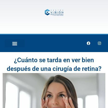
Skip
to
content
F
I
a
n
c
s
e
t
TRATAMIENTO LÁSER
b
a
¿Cuánto se tarda en ver bien
o
g
o
r
k
a
después de una cirugía de retina?
m