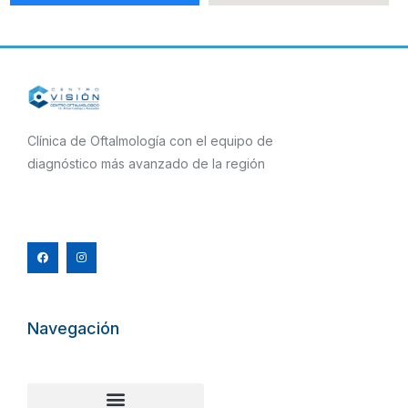
Clínica de Oftalmología con el equipo de
diagnóstico más avanzado de la región
F
I
a
n
c
s
e
t
b
a
o
g
o
r
k
a
m
Navegación