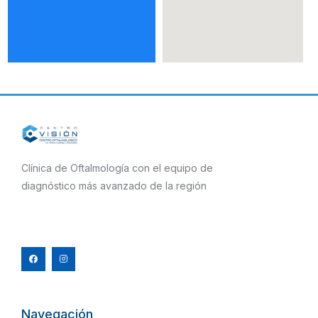
Clínica de Oftalmología con el equipo de
diagnóstico más avanzado de la región
F
I
a
n
c
s
e
t
b
a
o
g
o
r
k
a
m
Navegación