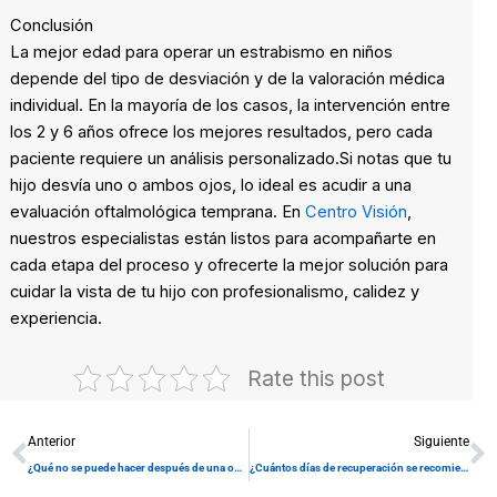
Conclusión
La mejor edad para operar un estrabismo en niños
depende del tipo de desviación y de la valoración médica
individual. En la mayoría de los casos, la intervención entre
los 2 y 6 años ofrece los mejores resultados, pero cada
paciente requiere un análisis personalizado.Si notas que tu
hijo desvía uno o ambos ojos, lo ideal es acudir a una
evaluación oftalmológica temprana. En
Centro Visión
,
nuestros especialistas están listos para acompañarte en
cada etapa del proceso y ofrecerte la mejor solución para
cuidar la vista de tu hijo con profesionalismo, calidez y
experiencia.
Rate this post
Prev
N
Anterior
Siguiente
¿Qué no se puede hacer después de una operación de glaucoma?
¿Cuántos días de recuperación se recomiendan por cirugía de estrabismo?