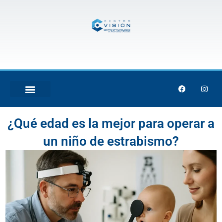
Skip
to
content
F
I
a
n
c
s
e
t
TRATAMIENTO LÁSER
b
a
¿Qué edad es la mejor para operar a
o
g
o
r
k
a
un niño de estrabismo?
m