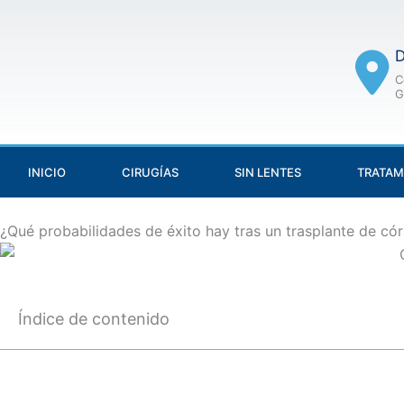
Skip
to
D
content
C
G
INICIO
CIRUGÍAS
SIN LENTES
TRATAM
¿Qué probabilidades de éxito hay tras un trasplante de có
Índice de contenido