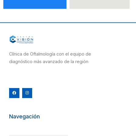
Clínica de Oftalmología con el equipo de
diagnóstico más avanzado de la región
F
I
a
n
c
s
e
t
b
a
o
g
o
r
k
a
m
Navegación