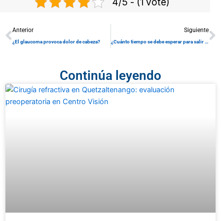
4/5 - (1 vote)
Prev
N
Anterior
Siguiente
¿El glaucoma provoca dolor de cabeza?
¿Cuánto tiempo se debe esperar para salir a la calle después de una cirugía de retina?
Continúa leyendo