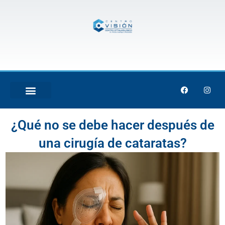
Skip
to
content
F
I
a
n
c
s
e
t
TRATAMIENTO LÁSER
b
a
¿Qué no se debe hacer después de
o
g
o
r
k
a
una cirugía de cataratas?
m