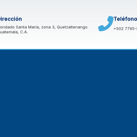
irección
Teléfon
ondado Santa María, zona 3, Quetzaltenango.
+502 7795-
uatemala, C.A.