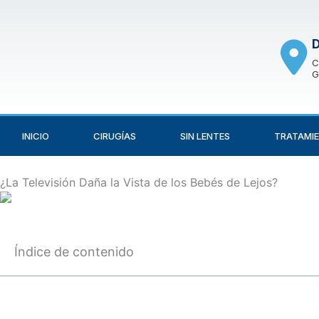
Skip
to
D
content
C
G
INICIO
CIRUGÍAS
SIN LENTES
TRATAMIE
¿La Televisión Daña la Vista de los Bebés de Lejos?
Índice de contenido