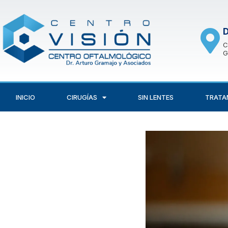
Skip
to
D
content
C
G
INICIO
CIRUGÍAS
SIN LENTES
TRATA