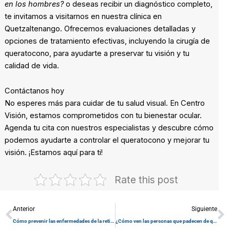
en los hombres?
o deseas recibir un diagnóstico completo,
te invitamos a visitarnos en nuestra clínica en
Quetzaltenango. Ofrecemos evaluaciones detalladas y
opciones de tratamiento efectivas, incluyendo la cirugía de
queratocono, para ayudarte a preservar tu visión y tu
calidad de vida.
Contáctanos hoy
No esperes más para cuidar de tu salud visual. En Centro
Visión, estamos comprometidos con tu bienestar ocular.
Agenda tu cita con nuestros especialistas y descubre cómo
podemos ayudarte a controlar el queratocono y mejorar tu
visión. ¡Estamos aquí para ti!
Rate this post
Prev
N
Anterior
Siguiente
Cómo prevenir las enfermedades de la retina y preservar la visión
¿Cómo ven las personas que padecen de queratocono? Explicación de Centro Visión