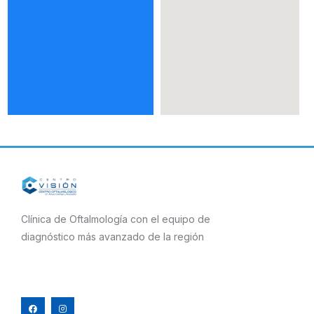
Clínica de Oftalmología con el equipo de
diagnóstico más avanzado de la región
F
I
a
n
c
s
e
t
b
a