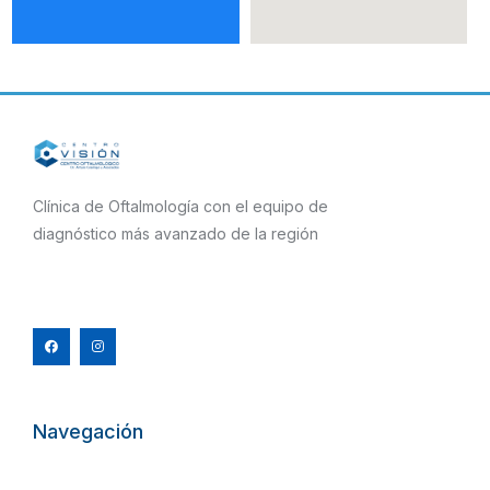
Clínica de Oftalmología con el equipo de
diagnóstico más avanzado de la región
F
I
a
n
c
s
e
t
b
a
o
g
o
r
k
a
m
Navegación