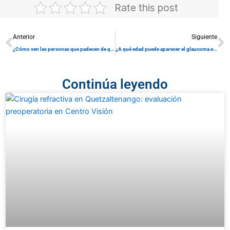
Rate this post
Prev
N
Anterior
Siguiente
¿Cómo ven las personas que padecen de queratocono? Explicación de Centro Visión
¿A qué edad puede aparecer el glaucoma en los hombres? Una guía completa de Centro Visión
Continúa leyendo