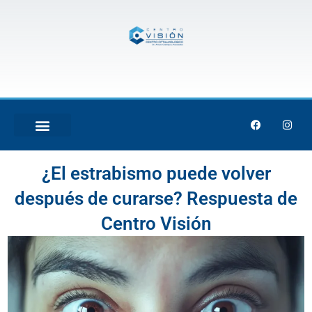
Skip
to
content
F
I
a
n
c
s
e
t
TRATAMIENTO LÁSER
b
a
¿El estrabismo puede volver
o
g
o
r
k
a
después de curarse? Respuesta de
m
Centro Visión