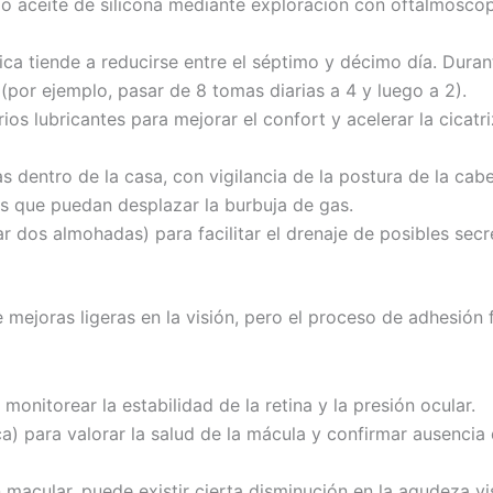
 aceite de silicona mediante exploración con oftalmoscopí
ica tiende a reducirse entre el séptimo y décimo día. Duran
por ejemplo, pasar de 8 tomas diarias a 4 y luego a 2).
ios lubricantes para mejorar el confort y acelerar la cicatr
s dentro de la casa, con vigilancia de la postura de la cab
s que puedan desplazar la burbuja de gas.
dos almohadas) para facilitar el drenaje de posibles secrec
 mejoras ligeras en la visión, pero el proceso de adhesión f
nitorear la estabilidad de la retina y la presión ocular.
 para valorar la salud de la mácula y confirmar ausencia
 macular, puede existir cierta disminución en la agudeza vis