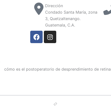
Dirección
Condado Santa María, zona
3, Quetzaltenango.
Guatemala, C.A.
F
I
a
n
c
s
e
t
b
a
?
o
g
o
r
k
a
m