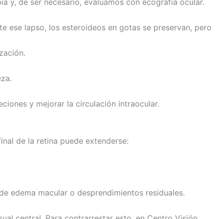
a y, de ser necesario, evaluamos con ecografía ocular.
te ese lapso, los esteroideos en gotas se preservan, pero
ización.
eza.
iones y mejorar la circulación intraocular.
inal de la retina puede extenderse:
 de edema macular o desprendimientos residuales.
ual central. Para contrarrestar esto, en Centro Visión