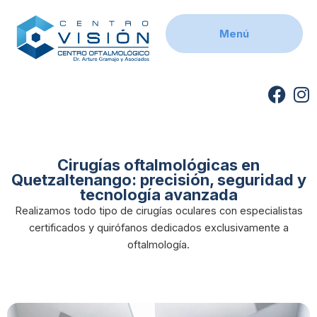
Skip
to
Menú
content
F
I
a
n
c
s
e
t
b
a
Cirugías oftalmológicas en
Quetzaltenango: precisión, seguridad y
o
g
tecnología avanzada
o
r
Realizamos todo tipo de cirugías oculares con especialistas
k
a
certificados y quirófanos dedicados exclusivamente a
m
oftalmología.