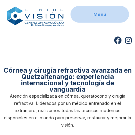
Skip
to
Menú
content
F
I
a
n
c
s
e
t
b
a
Córnea y cirugía refractiva avanzada en
Quetzaltenango: experiencia
o
g
internacional y tecnología de
o
r
vanguardia
k
a
Atención especializada en córnea, queratocono y cirugía
m
refractiva. Liderados por un médico entrenado en el
extranjero, realizamos todas las técnicas modernas
disponibles en el mundo para preservar, restaurar y mejorar la
visión.