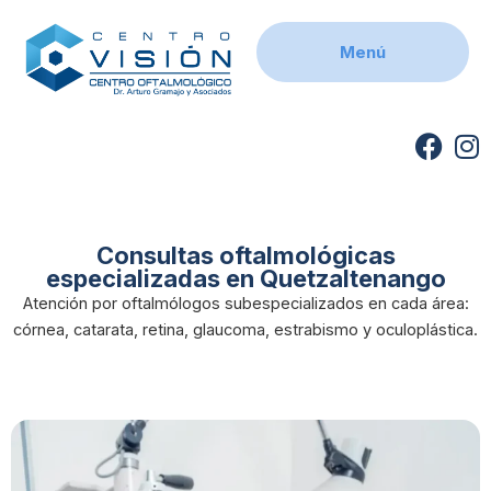
Skip
to
Menú
content
F
I
a
n
c
s
e
t
b
a
Consultas oftalmológicas
especializadas en Quetzaltenango
o
g
o
r
Atención por oftalmólogos subespecializados en cada área:
córnea, catarata, retina, glaucoma, estrabismo y oculoplástica.
k
a
m