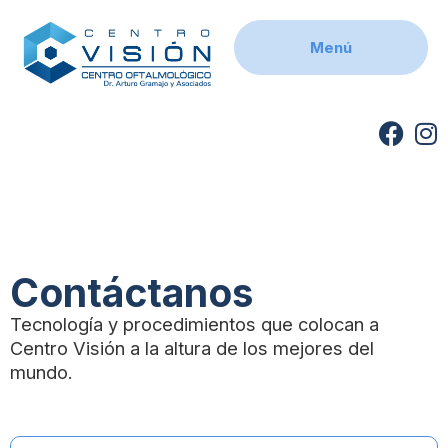
Skip
to
Menú
content
F
I
a
n
c
s
e
t
b
a
o
g
o
r
Contáctanos
k
a
Tecnología y procedimientos que colocan a
m
Centro Visión a la altura de los mejores del
mundo.
Nombre