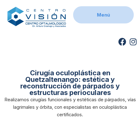
Skip
to
Menú
content
F
I
a
n
c
s
e
t
b
a
Cirugía oculoplástica en
Quetzaltenango: estética y
o
g
reconstrucción de párpados y
o
r
estructuras perioculares
k
a
Realizamos cirugías funcionales y estéticas de párpados, vías
m
lagrimales y órbita, con especialistas en oculoplástica
certificados.